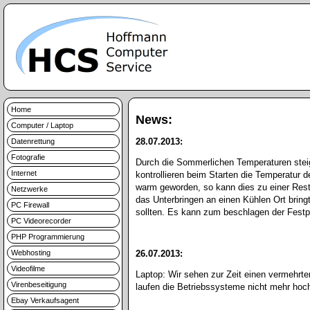
Home
News:
Computer / Laptop
28.07.2013:
Datenrettung
Fotografie
Durch die Sommerlichen Temperaturen steig
Internet
kontrollieren beim Starten die Temperatur d
warm geworden, so kann dies zu einer Rest
Netzwerke
das Unterbringen an einen Kühlen Ort brin
PC Firewall
sollten. Es kann zum beschlagen der Festp
PC Videorecorder
PHP Programmierung
Webhosting
26.07.2013:
Videofilme
Laptop: Wir sehen zur Zeit einen vermehrte
Virenbeseitigung
laufen die Betriebssysteme nicht mehr hoc
Ebay Verkaufsagent