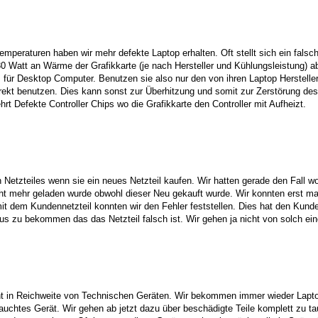
eraturen haben wir mehr defekte Laptop erhalten. Oft stellt sich ein falsch i
0 Watt an Wärme der Grafikkarte (je nach Hersteller und Kühlungsleistung) abf
s für Desktop Computer. Benutzen sie also nur den von ihren Laptop Herstelle
irekt benutzen. Dies kann sonst zur Überhitzung und somit zur Zerstörung des
t Defekte Controller Chips wo die Grafikkarte den Controller mit Aufheizt.
 Netzteiles wenn sie ein neues Netzteil kaufen. Wir hatten gerade den Fall w
ht mehr geladen wurde obwohl dieser Neu gekauft wurde. Wir konnten erst mal 
t dem Kundennetzteil konnten wir den Fehler feststellen. Dies hat den Kunden
s zu bekommen das das Netzteil falsch ist. Wir gehen ja nicht von solch ein
icht in Reichweite von Technischen Geräten. Wir bekommen immer wieder Lapt
brauchtes Gerät. Wir gehen ab jetzt dazu über beschädigte Teile komplett zu t