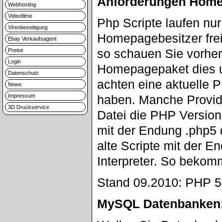
Anforderungen Home
Webhosting
Videofilme
Php Scripte laufen nu
Virenbeseitigung
Homepagebesitzer frei
Ebay Verkaufsagent
so schauen Sie vorher 
Preise
Login
Homepagepaket dies u
Datenschutz
achten eine aktuelle 
News
Impressum
haben. Manche Provid
3D Druckservice
Datei die PHP Version
mit der Endung .php5 
alte Scripte mit der 
Interpreter. So bekom
Stand 09.2010: PHP 5.3
MySQL Datenbanken