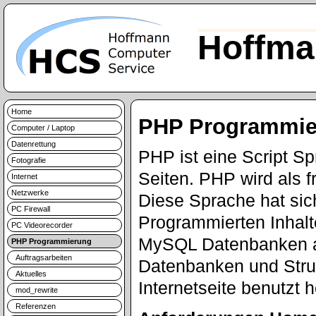
Hoffma
Home
PHP Programmie
Computer / Laptop
Datenrettung
PHP ist eine Script S
Fotografie
Seiten. PHP wird als f
Internet
Netzwerke
Diese Sprache hat sic
PC Firewall
Programmierten Inhalt
PC Videorecorder
MySQL Datenbanken a
PHP Programmierung
Auftragsarbeiten
Datenbanken und Struk
Aktuelles
Internetseite benutzt 
mod_rewrite
Referenzen