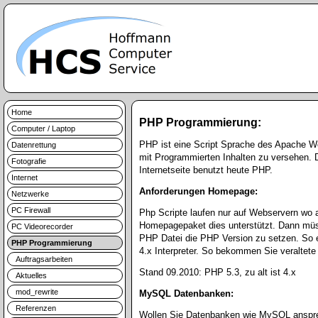
Home
PHP Programmierung:
Computer / Laptop
PHP ist eine Script Sprache des Apache Web
Datenrettung
mit Programmierten Inhalten zu versehen.
Fotografie
Internetseite benutzt heute PHP.
Internet
Anforderungen Homepage:
Netzwerke
PC Firewall
Php Scripte laufen nur auf Webservern wo 
Homepagepaket dies unterstützt. Dann müs
PC Videorecorder
PHP Datei die PHP Version zu setzen. So e
PHP Programmierung
4.x Interpreter. So bekommen Sie veraltete
Auftragsarbeiten
Stand 09.2010: PHP 5.3, zu alt ist 4.x
Aktuelles
mod_rewrite
MySQL Datenbanken:
Referenzen
Wollen Sie Datenbanken wie MySQL anspre