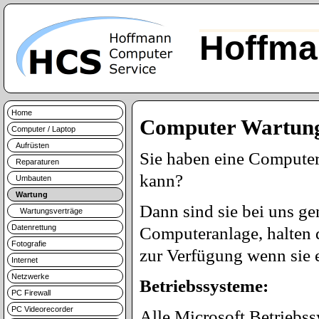
Hoffma
Home
Computer Wartun
Computer / Laptop
Aufrüsten
Sie haben eine Computera
Reparaturen
kann?
Umbauten
Wartung
Dann sind sie bei uns g
Wartungsverträge
Datenrettung
Computeranlage, halten d
Fotografie
zur Verfügung wenn sie 
Internet
Netzwerke
Betriebssysteme:
PC Firewall
PC Videorecorder
Alle Microsoft Betrieb