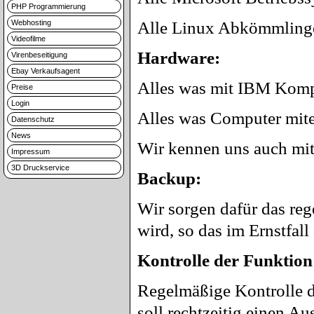
PHP Programmierung
Webhosting
Alle Linux Abkömmling
Videofilme
Hardware:
Virenbeseitigung
Ebay Verkaufsagent
Alles was mit IBM Kompa
Preise
Login
Alles was Computer mite
Datenschutz
News
Wir kennen uns auch mi
Impressum
3D Druckservice
Backup:
Wir sorgen dafür das re
wird, so das im Ernstfal
Kontrolle der Funktion
Regelmäßige Kontrolle d
soll rechtzeitig einen A