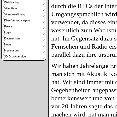
Webhosting
durch die RFCs der Inter
Videofilme
Umgangssprachlich wird
Virenbeseitigung
verwendet, da dieses eine
Ebay Verkaufsagent
Preise
wesentlich zum Wachstum
Login
hat. Im Gegensatz dazu s
Datenschutz
News
Fernsehen und Radio erst
Impressum
parallel dazu ihre urspr
3D Druckservice
Wir haben Jahrelange Er
man sich mit Akustik Ko
hat. Wir sind immer mit 
Gegebenheiten angepasst.
bemerkenswert und von k
vor 20 Jahren sagte das
machen wird, hat man mic