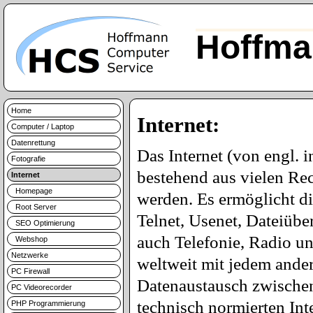
Hoffma
Home
Internet:
Computer / Laptop
Datenrettung
Das Internet (von engl. 
Fotografie
bestehend aus vielen Re
Internet
Homepage
werden. Es ermöglicht d
Root Server
Telnet, Usenet, Dateiüb
SEO Optimierung
auch Telefonie, Radio u
Webshop
Netzwerke
weltweit mit jedem ande
PC Firewall
Datenaustausch zwischen 
PC Videorecorder
technisch normierten Int
PHP Programmierung