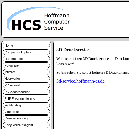
Home
3D Druckservice:
Computer / Laptop
Wir bieten einen 3D Druckservice an. Dort kö
Datenrettung
kosten wird.
Fotografie
Internet
So brauchen Sie selbst keinen 3D Drucker ans
Netzwerke
3d-service.hoffmann-cs.de
PC Firewall
PC Videorecorder
PHP Programmierung
Webhosting
Videofilme
Virenbeseitigung
Ebay Verkaufsagent