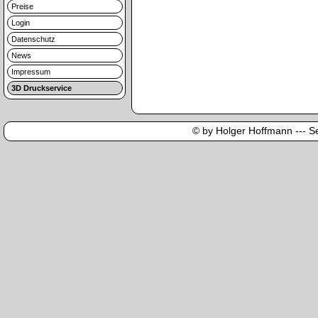
Preise
Login
Datenschutz
News
Impressum
3D Druckservice
© by Holger Hoffmann --- Sei