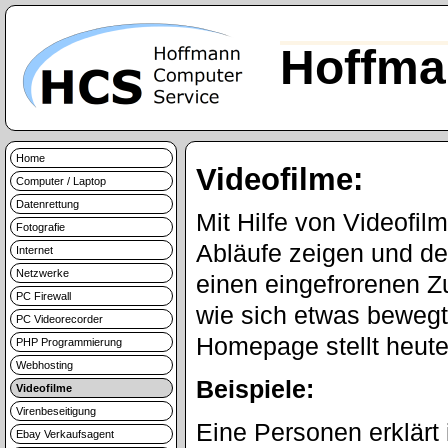
Hoffma
Home
Videofilme:
Computer / Laptop
Datenrettung
Mit Hilfe von Videofi
Fotografie
Abläufe zeigen und de
Internet
Netzwerke
einen eingefrorenen Z
PC Firewall
wie sich etwas bewegt
PC Videorecorder
Homepage stellt heute
PHP Programmierung
Webhosting
Beispiele:
Videofilme
Virenbeseitigung
Eine Personen erklärt
Ebay Verkaufsagent