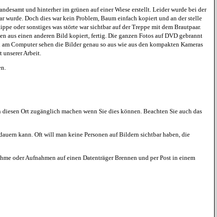
esamt und hinterher im grünen auf einer Wiese erstellt. Leider wurde bei der
r wurde. Doch dies war kein Problem, Baum einfach kopiert und an der stelle
kippe oder sonstiges was störte war sichtbar auf der Treppe mit dem Brautpaar.
n aus einen anderen Bild kopiert, fertig. Die ganzen Fotos auf DVD gebrannt
ten am Computer sehen die Bilder genau so aus wie aus den kompakten Kameras
 unserer Arbeit.
en.
n diesen Ort zugänglich machen wenn Sie dies können. Beachten Sie auch das
uern kann. Oft will man keine Personen auf Bildern sichtbar haben, die
nahme oder Aufnahmen auf einen Datenträger Brennen und per Post in einem