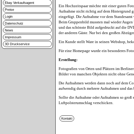
Ebay Verkaufsagent
Ein Hochzeitspaar möchte mit einer guten Fot
Preise
Aufnahme nicht richtig auf dem Hintergrund ge
eingefügt. Die Aufnahme vor dem Standesamt wur
Login
Beim Gruppenbild mussten mal wieder Augen bea
Datenschutz
und das schönste Bild aufgedruckt auf die DV
News
der anderen Gäste. Nur bei den großen Abzügen 
Impressum
Ein Kunde stellt Ware in seinen Webshop, beko
3D Druckservice
Für eine Homepage wurde ein besonderes Foto g
Erstellung:
Fotografien von Orten und Plätzen im Berline
Bilder von manchen Objekten nicht ohne Gene
Die Aufnahmen werden dann noch auf dem Compu
aufwendig durch mehrere Aufnahmen und das b
Sollte die Aufnahme oder Aufnahmen so groß s
Luftpolsterumschlag verschicken.