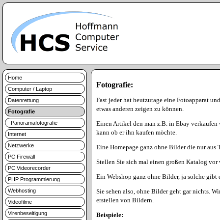
Home
Fotografie:
Computer / Laptop
Fast jeder hat heutzutage eine Fotoapparat un
Datenrettung
etwas anderen zeigen zu können.
Fotografie
Panoramafotografie
Einen Artikel den man z.B. in Ebay verkaufen 
kann ob er ihn kaufen möchte.
Internet
Netzwerke
Eine Homepage ganz ohne Bilder die nur aus Tex
PC Firewall
Stellen Sie sich mal einen großen Katalog vor
PC Videorecorder
Ein Webshop ganz ohne Bilder, ja solche gibt e
PHP Programmierung
Webhosting
Sie sehen also, ohne Bilder geht gar nichts. W
erstellen von Bildern.
Videofilme
Virenbeseitigung
Beispiele: