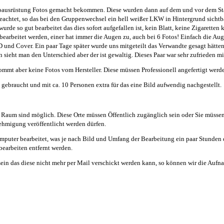
oausrüstung Fotos gemacht bekommen. Diese wurden dann auf dem und vor dem Stand
achtet, so das bei den Gruppenwechsel ein hell weißer LKW in Hintergrund sichtba
de so gut bearbeitet das dies sofort aufgefallen ist, kein Blatt, keine Zigaretten 
rbeitet werden, einer hat immer die Augen zu, auch bei 6 Fotos! Einfach die Auge
D und Cover. Ein paar Tage später wurde uns mitgeteilt das Verwandte gesagt hät
sieht man den Unterschied aber der ist gewaltig. Dieses Paar war sehr zufrieden mit
mmt aber keine Fotos vom Hersteller. Diese müssen Professionell angefertigt werd
ebraucht und mit ca. 10 Personen extra für das eine Bild aufwendig nachgestellt.
r Raum sind möglich. Diese Orte müssen Öffentlich zugänglich sein oder Sie müsse
hmigung veröffentlicht werden dürfen.
ter bearbeitet, was je nach Bild und Umfang der Bearbeitung ein paar Stunden da
earbeiten entfernt werden.
ein das diese nicht mehr per Mail verschickt werden kann, so können wir die Auf