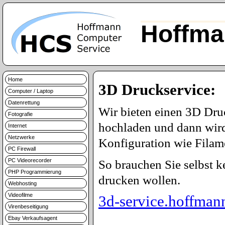
Hoffma
Home
3D Druckservice:
Computer / Laptop
Datenrettung
Wir bieten einen 3D Dru
Fotografie
hochladen und dann wird
Internet
Netzwerke
Konfiguration wie Filame
PC Firewall
PC Videorecorder
So brauchen Sie selbst 
PHP Programmierung
drucken wollen.
Webhosting
Videofilme
3d-service.hoffman
Virenbeseitigung
Ebay Verkaufsagent