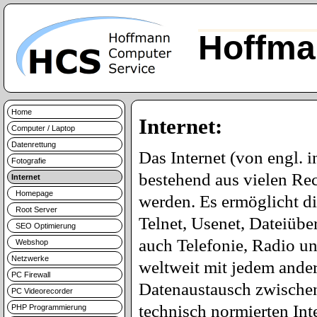
Hoffma
Home
Internet:
Computer / Laptop
Datenrettung
Das Internet (von engl. 
Fotografie
bestehend aus vielen Re
Internet
Homepage
werden. Es ermöglicht d
Root Server
Telnet, Usenet, Dateiüb
SEO Optimierung
auch Telefonie, Radio u
Webshop
Netzwerke
weltweit mit jedem ande
PC Firewall
Datenaustausch zwischen 
PC Videorecorder
technisch normierten Int
PHP Programmierung