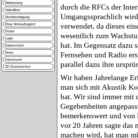
Webhosting
durch die RFCs der Inter
Videofilme
Umgangssprachlich wird
Virenbeseitigung
verwendet, da dieses eine
Ebay Verkaufsagent
Preise
wesentlich zum Wachstum
Login
hat. Im Gegensatz dazu s
Datenschutz
News
Fernsehen und Radio erst
Impressum
parallel dazu ihre urspr
3D Druckservice
Wir haben Jahrelange Er
man sich mit Akustik Ko
hat. Wir sind immer mit 
Gegebenheiten angepasst.
bemerkenswert und von k
vor 20 Jahren sagte das
machen wird, hat man mic