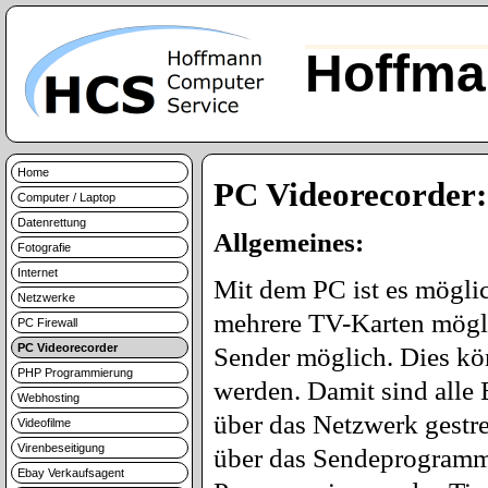
Hoffma
Home
PC Videorecorder:
Computer / Laptop
Datenrettung
Allgemeines:
Fotografie
Internet
Mit dem PC ist es möglic
Netzwerke
mehrere TV-Karten möglic
PC Firewall
PC Videorecorder
Sender möglich. Dies kö
PHP Programmierung
werden. Damit sind alle
Webhosting
über das Netzwerk gestr
Videofilme
Virenbeseitigung
über das Sendeprogramm 
Ebay Verkaufsagent