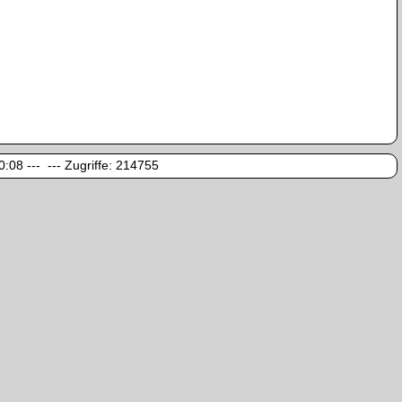
:08 --- --- Zugriffe:
214755