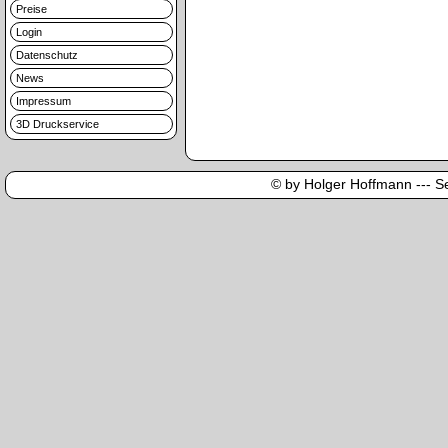
Preise
Login
Datenschutz
News
Impressum
3D Druckservice
© by Holger Hoffmann --- Sei