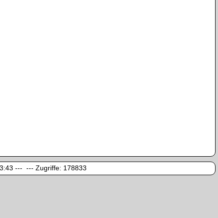
:43 --- --- Zugriffe:
178833