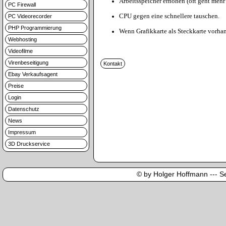
Arbeitsspeicher erhöhen (oft geht mehr 
PC Firewall
CPU gegen eine schnellere tauschen.
PC Videorecorder
PHP Programmierung
Wenn Grafikkarte als Steckkarte vorhan
Webhosting
Videofilme
Virenbeseitigung
Ebay Verkaufsagent
Preise
Login
Datenschutz
News
Impressum
3D Druckservice
© by Holger Hoffmann --- Sei