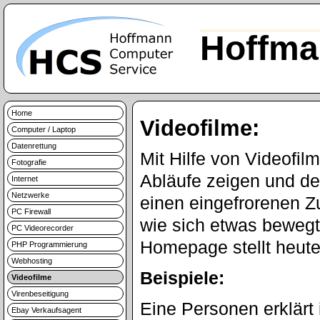
Hoffma
Home
Videofilme:
Computer / Laptop
Datenrettung
Mit Hilfe von Videofi
Fotografie
Abläufe zeigen und de
Internet
Netzwerke
einen eingefrorenen Z
PC Firewall
wie sich etwas bewegt
PC Videorecorder
Homepage stellt heute
PHP Programmierung
Webhosting
Beispiele:
Videofilme
Virenbeseitigung
Eine Personen erklärt
Ebay Verkaufsagent