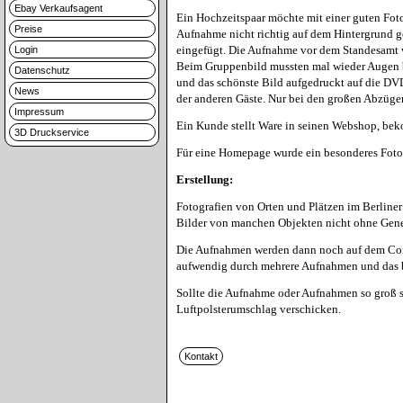
Ebay Verkaufsagent
Ein Hochzeitspaar möchte mit einer guten Fot
Preise
Aufnahme nicht richtig auf dem Hintergrund ge
eingefügt. Die Aufnahme vor dem Standesamt wur
Login
Beim Gruppenbild mussten mal wieder Augen bea
Datenschutz
und das schönste Bild aufgedruckt auf die DV
News
der anderen Gäste. Nur bei den großen Abzügen 
Impressum
Ein Kunde stellt Ware in seinen Webshop, beko
3D Druckservice
Für eine Homepage wurde ein besonderes Foto g
Erstellung:
Fotografien von Orten und Plätzen im Berline
Bilder von manchen Objekten nicht ohne Gene
Die Aufnahmen werden dann noch auf dem Compu
aufwendig durch mehrere Aufnahmen und das b
Sollte die Aufnahme oder Aufnahmen so groß s
Luftpolsterumschlag verschicken.