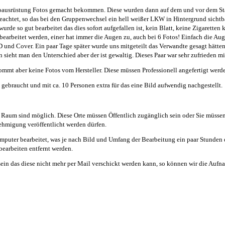
oausrüstung Fotos gemacht bekommen. Diese wurden dann auf dem und vor dem Stand
achtet, so das bei den Gruppenwechsel ein hell weißer LKW in Hintergrund sichtba
de so gut bearbeitet das dies sofort aufgefallen ist, kein Blatt, keine Zigaretten 
rbeitet werden, einer hat immer die Augen zu, auch bei 6 Fotos! Einfach die Auge
D und Cover. Ein paar Tage später wurde uns mitgeteilt das Verwandte gesagt hät
sieht man den Unterschied aber der ist gewaltig. Dieses Paar war sehr zufrieden mit
mmt aber keine Fotos vom Hersteller. Diese müssen Professionell angefertigt werd
ebraucht und mit ca. 10 Personen extra für das eine Bild aufwendig nachgestellt.
r Raum sind möglich. Diese Orte müssen Öffentlich zugänglich sein oder Sie müsse
hmigung veröffentlicht werden dürfen.
ter bearbeitet, was je nach Bild und Umfang der Bearbeitung ein paar Stunden da
earbeiten entfernt werden.
ein das diese nicht mehr per Mail verschickt werden kann, so können wir die Auf