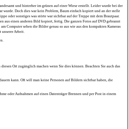
esamt und hinterher im grünen auf einer Wiese erstellt. Leider wurde bei der
r wurde. Doch dies war kein Problem, Baum einfach kopiert und an der stelle
kippe oder sonstiges was störte war sichtbar auf der Treppe mit dem Brautpaar.
n aus einen anderen Bild kopiert, fertig. Die ganzen Fotos auf DVD gebrannt
ten am Computer sehen die Bilder genau so aus wie aus den kompakten Kameras
 unserer Arbeit.
en.
n diesen Ort zugänglich machen wenn Sie dies können. Beachten Sie auch das
uern kann. Oft will man keine Personen auf Bildern sichtbar haben, die
nahme oder Aufnahmen auf einen Datenträger Brennen und per Post in einem