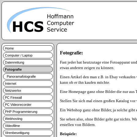
Home
Fotografie:
Computer / Laptop
Fast jeder hat heutzutage eine Fotoapparat un
Datenrettung
etwas anderen zeigen zu können.
Fotografie
Panoramafotografie
Einen Artikel den man z.B. in Ebay verkaufen 
kann ob er ihn kaufen möchte.
Internet
Netzwerke
Eine Homepage ganz ohne Bilder die nur aus Tex
PC Firewall
Stellen Sie sich mal einen großen Katalog vor
PC Videorecorder
Ein Webshop ganz ohne Bilder, ja solche gibt e
PHP Programmierung
Webhosting
Sie sehen also, ohne Bilder geht gar nichts. W
erstellen von Bildern.
Videofilme
Virenbeseitigung
Beispiele: