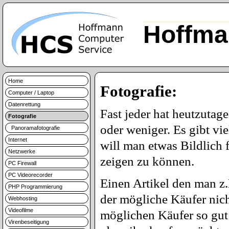
Hoffma
Home
Fotografie:
Computer / Laptop
Datenrettung
Fast jeder hat heutzutag
Fotografie
oder weniger. Es gibt vi
Panoramafotografie
Internet
will man etwas Bildlich 
Netzwerke
zeigen zu können.
PC Firewall
PC Videorecorder
Einen Artikel den man z.
PHP Programmierung
der mögliche Käufer nic
Webhosting
Videofilme
möglichen Käufer so gut 
Virenbeseitigung