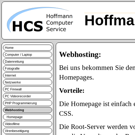
Hoffma
Home
Webhosting:
Computer / Laptop
Datenrettung
Bei uns bekommen Sie demn
Fotografie
Internet
Homepages.
Netzwerke
Vorteile:
PC Firewall
PC Videorecorder
Die Homepage ist einfach
PHP Programmierung
Webhosting
CSS.
Homepage
Videofilme
Die Root-Server werden vo
Virenbeseitigung