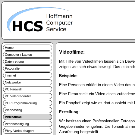
Home
Videofilme:
Computer / Laptop
Mit Hilfe von Videofilmen lassen sich Bewe
Datenrettung
zeigen wie sich etwas bewegt. Das einbind
Fotografie
Internet
Beispiele:
Netzwerke
Eine Personen erklärt in einem Video das n
PC Firewall
Eine Firma stellt ein Video eines zufriede
PC Videorecorder
Ein Ponyhof zeigt wie es dort aussieht mit 
PHP Programmierung
Webhosting
Erstellung:
Videofilme
Wir besitzen einen Professionellen Fotoap
Virenbeseitigung
Gegebenheiten eingehen. Die Tonaufnahme wi
Ebay Verkaufsagent
Ausrüstung hergestellt.