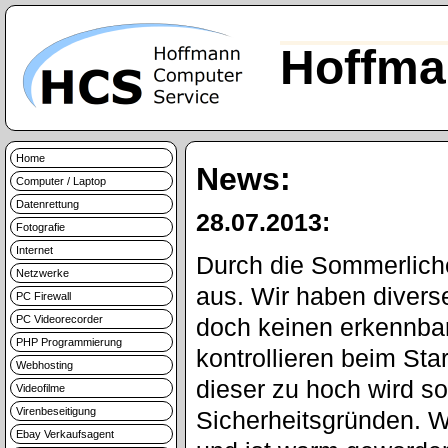
Hoffma
Home
News:
Computer / Laptop
Datenrettung
28.07.2013:
Fotografie
Internet
Durch die Sommerlich
Netzwerke
aus. Wir haben diverse
PC Firewall
PC Videorecorder
doch keinen erkennba
PHP Programmierung
kontrollieren beim Sta
Webhosting
dieser zu hoch wird so
Videofilme
Virenbeseitigung
Sicherheitsgründen. W
Ebay Verkaufsagent