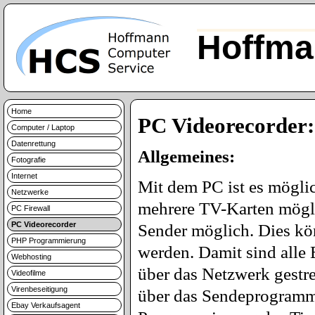
Hoffma
Home
PC Videorecorder:
Computer / Laptop
Datenrettung
Allgemeines:
Fotografie
Internet
Mit dem PC ist es möglic
Netzwerke
mehrere TV-Karten möglic
PC Firewall
PC Videorecorder
Sender möglich. Dies kö
PHP Programmierung
werden. Damit sind alle
Webhosting
über das Netzwerk gestr
Videofilme
Virenbeseitigung
über das Sendeprogramm 
Ebay Verkaufsagent