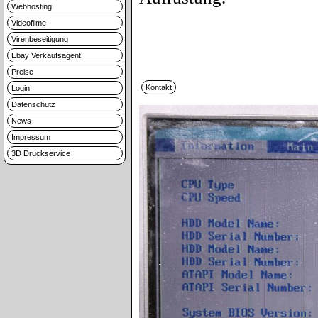
Webhosting
Videofilme
Virenbeseitigung
Ebay Verkaufsagent
Preise
Login
Datenschutz
News
Impressum
3D Druckservice