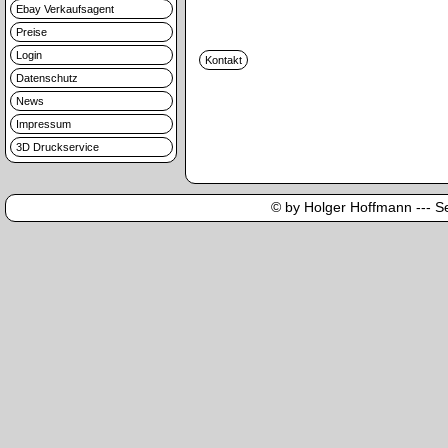
Ebay Verkaufsagent
Preise
Login
Datenschutz
News
Impressum
3D Druckservice
© by Holger Hoffmann --- Sei