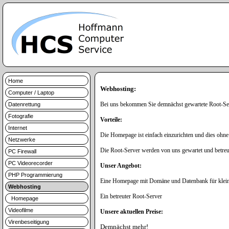
Home
Webhosting:
Computer / Laptop
Bei uns bekommen Sie demnächst gewartete Root-Se
Datenrettung
Fotografie
Vorteile:
Internet
Die Homepage ist einfach einzurichten und dies o
Netzwerke
Die Root-Server werden von uns gewartet und betre
PC Firewall
PC Videorecorder
Unser Angebot:
PHP Programmierung
Eine Homepage mit Domäne und Datenbank für klein
Webhosting
Ein betreuter Root-Server
Homepage
Videofilme
Unsere aktuellen Preise:
Virenbeseitigung
Demnächst mehr!