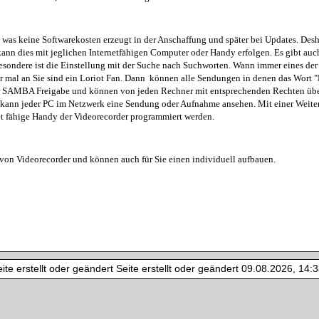
was keine Softwarekosten erzeugt in der Anschaffung und später bei Updates. Des
 kann dies mit jeglichen Internetfähigen Computer oder Handy erfolgen. Es gibt auc
esondere ist die Einstellung mit der Suche nach Suchworten. Wann immer eines de
 mal an Sie sind ein Loriot Fan. Dann können alle Sendungen in denen das Wort "L
er SAMBA Freigabe und können von jeden Rechner mit entsprechenden Rechten über
ann jeder PC im Netzwerk eine Sendung oder Aufnahme ansehen. Mit einer Weiterlei
net fähige Handy der Videorecorder programmiert werden.
 von Videorecorder und können auch für Sie einen individuell aufbauen.
te erstellt oder geändert Seite erstellt oder geändert 09.08.2026, 14:38