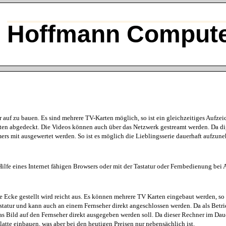
Hoffmann Compute
 auf zu bauen. Es sind mehrere TV-Karten möglich, so ist ein gleichzeitiges Aufz
ten abgedeckt. Die Videos können auch über das Netzwerk gestreamt werden. Da di
rs mit ausgewertet werden. So ist es möglich die Lieblingsserie dauerhaft aufzun
lfe eines Internet fähigen Browsers oder mit der Tastatur oder Fernbedienung bei A
ie Ecke gestellt wird reicht aus. Es können mehrere TV Karten eingebaut werden, s
tatur und kann auch an einem Fernseher direkt angeschlossen werden. Da als Betri
das Bild auf den Fernseher direkt ausgegeben werden soll. Da dieser Rechner im Daue
te einbauen, was aber bei den heutigen Preisen nur nebensächlich ist.