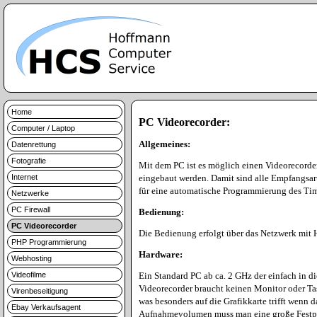
Home
PC Videorecorder:
Computer / Laptop
Allgemeines:
Datenrettung
Fotografie
Mit dem PC ist es möglich einen Videorecorder
Internet
eingebaut werden. Damit sind alle Empfangsar
für eine automatische Programmierung des Time
Netzwerke
PC Firewall
Bedienung:
PC Videorecorder
Die Bedienung erfolgt über das Netzwerk mit Hi
PHP Programmierung
Hardware:
Webhosting
Videofilme
Ein Standard PC ab ca. 2 GHz der einfach in d
Videorecorder braucht keinen Monitor oder Tas
Virenbeseitigung
was besonders auf die Grafikkarte trifft wenn 
Ebay Verkaufsagent
Aufnahmevolumen muss man eine große Festplat