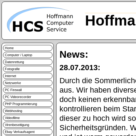
Hoffma
Home
News:
Computer / Laptop
Datenrettung
28.07.2013:
Fotografie
Internet
Durch die Sommerlich
Netzwerke
aus. Wir haben diverse
PC Firewall
PC Videorecorder
doch keinen erkennba
PHP Programmierung
kontrollieren beim Sta
Webhosting
dieser zu hoch wird so
Videofilme
Virenbeseitigung
Sicherheitsgründen. W
Ebay Verkaufsagent