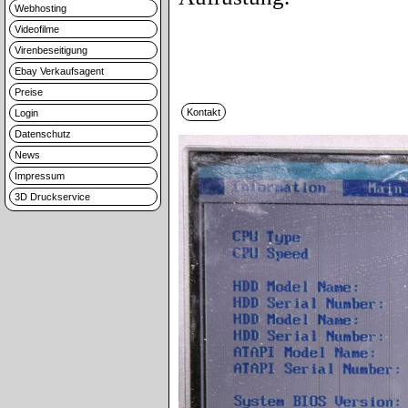
Webhosting
Videofilme
Virenbeseitigung
Ebay Verkaufsagent
Preise
Login
Datenschutz
News
Impressum
3D Druckservice