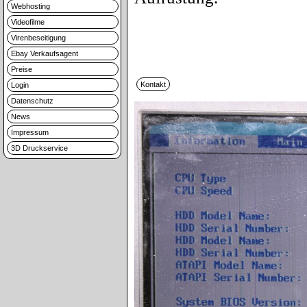
Webhosting
Videofilme
Virenbeseitigung
Ebay Verkaufsagent
Preise
Login
Datenschutz
News
Impressum
3D Druckservice