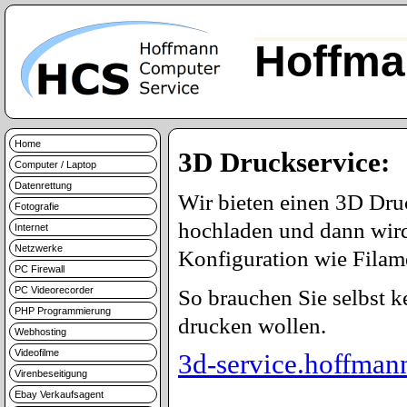
Hoffma
Home
3D Druckservice:
Computer / Laptop
Datenrettung
Wir bieten einen 3D Dru
Fotografie
hochladen und dann wird
Internet
Netzwerke
Konfiguration wie Filame
PC Firewall
PC Videorecorder
So brauchen Sie selbst 
PHP Programmierung
drucken wollen.
Webhosting
Videofilme
3d-service.hoffman
Virenbeseitigung
Ebay Verkaufsagent