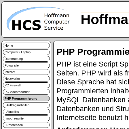
Hoffma
Home
PHP Programmie
Computer / Laptop
Datenrettung
PHP ist eine Script S
Fotografie
Seiten. PHP wird als f
Internet
Netzwerke
Diese Sprache hat sic
PC Firewall
Programmierten Inhalt
PC Videorecorder
MySQL Datenbanken a
PHP Programmierung
Auftragsarbeiten
Datenbanken und Struk
Aktuelles
Internetseite benutzt 
mod_rewrite
Referenzen