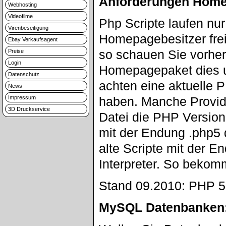
Anforderungen Home
Webhosting
Videofilme
Php Scripte laufen nu
Virenbeseitigung
Homepagebesitzer frei
Ebay Verkaufsagent
so schauen Sie vorher 
Preise
Login
Homepagepaket dies u
Datenschutz
achten eine aktuelle 
News
Impressum
haben. Manche Provid
3D Druckservice
Datei die PHP Version
mit der Endung .php5 
alte Scripte mit der 
Interpreter. So bekom
Stand 09.2010: PHP 5.3
MySQL Datenbanken