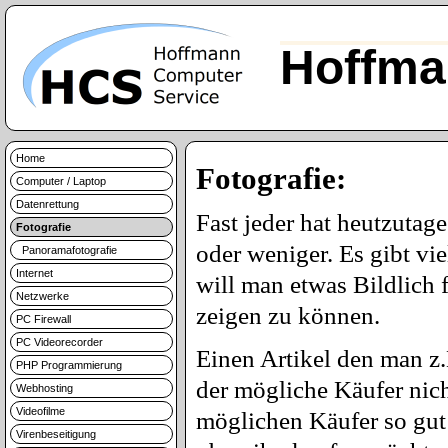
Hoffma
Home
Fotografie:
Computer / Laptop
Datenrettung
Fast jeder hat heutzutag
Fotografie
oder weniger. Es gibt vi
Panoramafotografie
Internet
will man etwas Bildlich 
Netzwerke
zeigen zu können.
PC Firewall
PC Videorecorder
Einen Artikel den man z.
PHP Programmierung
der mögliche Käufer nic
Webhosting
Videofilme
möglichen Käufer so gut 
Virenbeseitigung