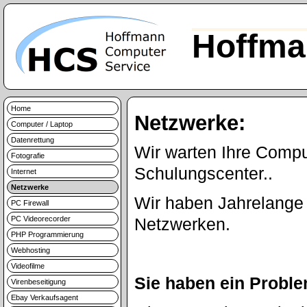
Hoffma
Home
Netzwerke:
Computer / Laptop
Datenrettung
Wir warten Ihre Comp
Fotografie
Schulungscenter..
Internet
Netzwerke
Wir haben Jahrelange 
PC Firewall
PC Videorecorder
Netzwerken.
PHP Programmierung
Webhosting
Videofilme
Sie haben ein Probl
Virenbeseitigung
Ebay Verkaufsagent