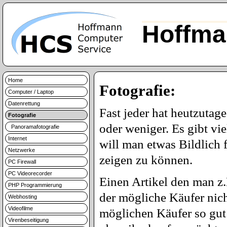
Hoffma
Home
Fotografie:
Computer / Laptop
Datenrettung
Fast jeder hat heutzutag
Fotografie
oder weniger. Es gibt vi
Panoramafotografie
Internet
will man etwas Bildlich 
Netzwerke
zeigen zu können.
PC Firewall
PC Videorecorder
Einen Artikel den man z.
PHP Programmierung
der mögliche Käufer nic
Webhosting
Videofilme
möglichen Käufer so gut 
Virenbeseitigung