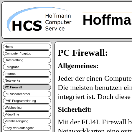
Hoffma
Home
PC Firewall:
Computer / Laptop
Datenrettung
Allgemeines:
Fotografie
Internet
Jeder der einen Computer
Netzwerke
Die meisten benutzen ein
PC Firewall
PC Videorecorder
integriert ist. Doch diese
PHP Programmierung
Sicherheit:
Webhosting
Videofilme
Mit der FLI4L Firewall 
Virenbeseitigung
Ebay Verkaufsagent
Netzwerkkarten eine extr