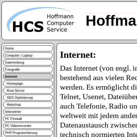
Hoffma
Home
Internet:
Computer / Laptop
Datenrettung
Das Internet (von engl. 
Fotografie
bestehend aus vielen Re
Internet
Homepage
werden. Es ermöglicht d
Root Server
Telnet, Usenet, Dateiüb
SEO Optimierung
auch Telefonie, Radio u
Webshop
Netzwerke
weltweit mit jedem ande
PC Firewall
Datenaustausch zwischen 
PC Videorecorder
technisch normierten Int
PHP Programmierung