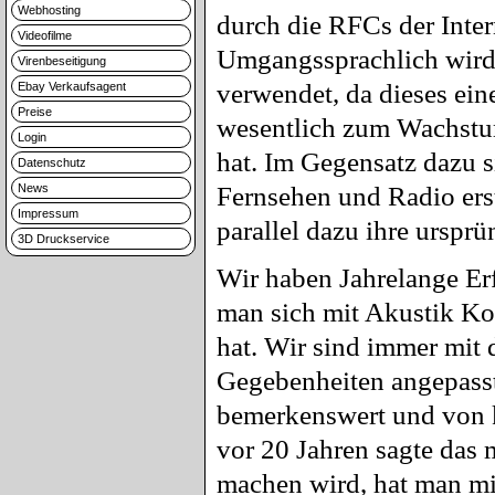
Webhosting
durch die RFCs der Inter
Videofilme
Umgangssprachlich wird
Virenbeseitigung
verwendet, da dieses eine
Ebay Verkaufsagent
Preise
wesentlich zum Wachstum
Login
hat. Im Gegensatz dazu s
Datenschutz
News
Fernsehen und Radio erst
Impressum
parallel dazu ihre urspr
3D Druckservice
Wir haben Jahrelange Er
man sich mit Akustik Ko
hat. Wir sind immer mit 
Gegebenheiten angepasst.
bemerkenswert und von k
vor 20 Jahren sagte das
machen wird, hat man mic