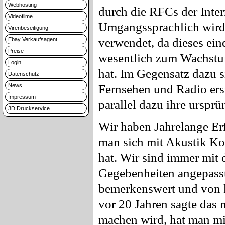
Webhosting
durch die RFCs der Inter
Videofilme
Umgangssprachlich wird
Virenbeseitigung
verwendet, da dieses eine
Ebay Verkaufsagent
Preise
wesentlich zum Wachstum
Login
hat. Im Gegensatz dazu s
Datenschutz
News
Fernsehen und Radio erst
Impressum
parallel dazu ihre urspr
3D Druckservice
Wir haben Jahrelange Er
man sich mit Akustik Ko
hat. Wir sind immer mit 
Gegebenheiten angepasst.
bemerkenswert und von k
vor 20 Jahren sagte das
machen wird, hat man mic