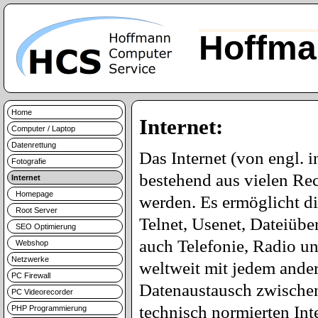
Hoffma
Home
Internet:
Computer / Laptop
Datenrettung
Das Internet (von engl. 
Fotografie
bestehend aus vielen Re
Internet
Homepage
werden. Es ermöglicht d
Root Server
Telnet, Usenet, Dateiüb
SEO Optimierung
auch Telefonie, Radio u
Webshop
Netzwerke
weltweit mit jedem ande
PC Firewall
Datenaustausch zwischen 
PC Videorecorder
technisch normierten Int
PHP Programmierung