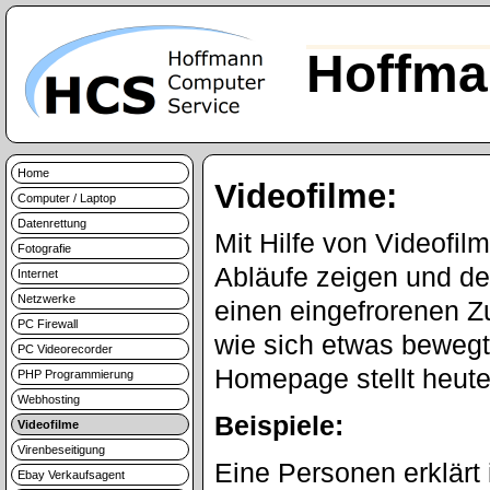
Hoffma
Home
Videofilme:
Computer / Laptop
Datenrettung
Mit Hilfe von Videofi
Fotografie
Abläufe zeigen und de
Internet
Netzwerke
einen eingefrorenen Z
PC Firewall
wie sich etwas bewegt
PC Videorecorder
Homepage stellt heute
PHP Programmierung
Webhosting
Beispiele:
Videofilme
Virenbeseitigung
Eine Personen erklärt
Ebay Verkaufsagent