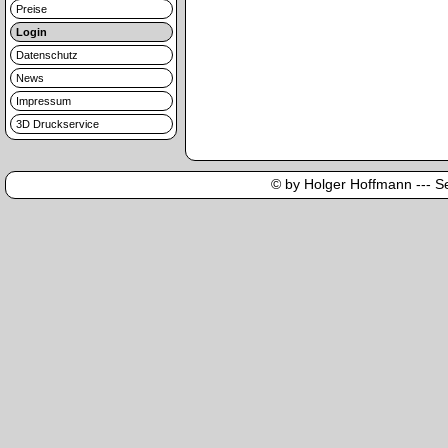
Preise
Login
Datenschutz
News
Impressum
3D Druckservice
© by Holger Hoffmann --- Sei