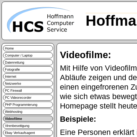
Hoffma
Home
Videofilme:
Computer / Laptop
Datenrettung
Mit Hilfe von Videofi
Fotografie
Abläufe zeigen und de
Internet
Netzwerke
einen eingefrorenen Z
PC Firewall
wie sich etwas bewegt
PC Videorecorder
Homepage stellt heute
PHP Programmierung
Webhosting
Beispiele:
Videofilme
Virenbeseitigung
Eine Personen erklärt
Ebay Verkaufsagent