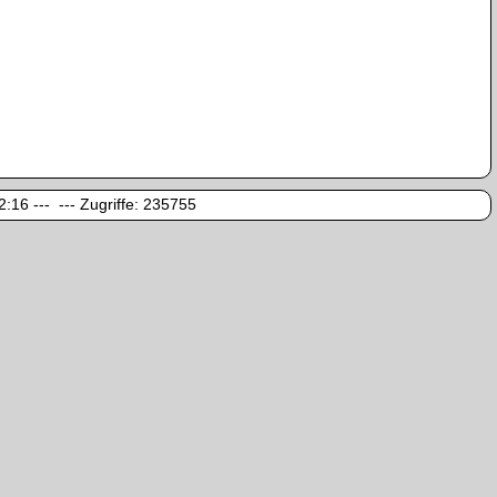
:16 --- --- Zugriffe:
235755