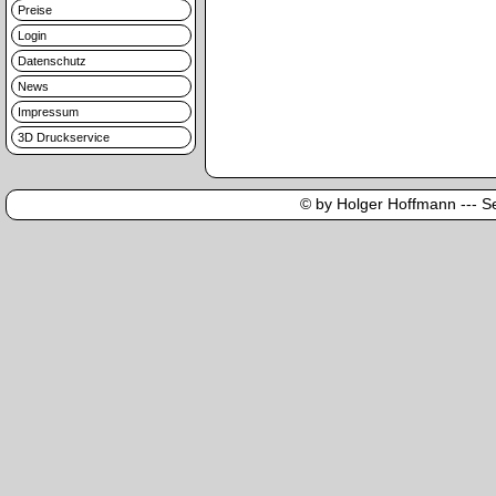
Preise
Login
Datenschutz
News
Impressum
3D Druckservice
© by Holger Hoffmann --- Sei