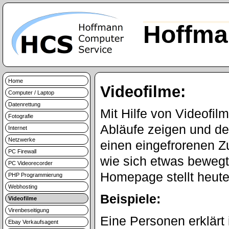
Hoffma
Home
Videofilme:
Computer / Laptop
Datenrettung
Mit Hilfe von Videofi
Fotografie
Abläufe zeigen und de
Internet
Netzwerke
einen eingefrorenen Z
PC Firewall
wie sich etwas bewegt
PC Videorecorder
Homepage stellt heute
PHP Programmierung
Webhosting
Beispiele:
Videofilme
Virenbeseitigung
Eine Personen erklärt
Ebay Verkaufsagent