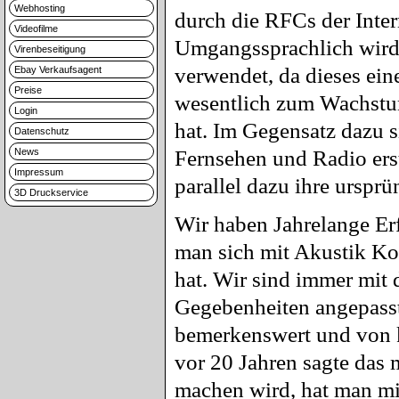
Webhosting
durch die RFCs der Inter
Videofilme
Umgangssprachlich wird
Virenbeseitigung
verwendet, da dieses eine
Ebay Verkaufsagent
Preise
wesentlich zum Wachstum
Login
hat. Im Gegensatz dazu s
Datenschutz
News
Fernsehen und Radio erst
Impressum
parallel dazu ihre urspr
3D Druckservice
Wir haben Jahrelange Er
man sich mit Akustik Ko
hat. Wir sind immer mit 
Gegebenheiten angepasst.
bemerkenswert und von k
vor 20 Jahren sagte das
machen wird, hat man mic