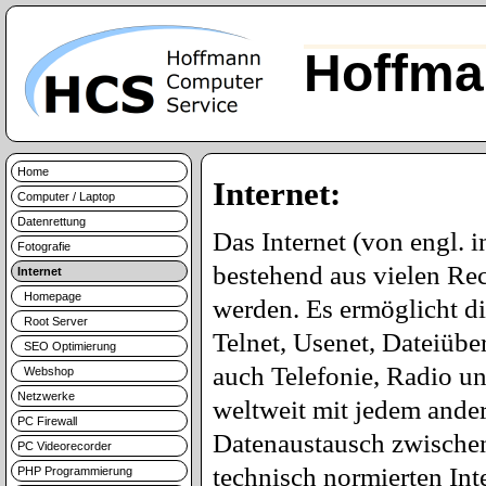
Hoffma
Home
Internet:
Computer / Laptop
Datenrettung
Das Internet (von engl. 
Fotografie
bestehend aus vielen Re
Internet
Homepage
werden. Es ermöglicht d
Root Server
Telnet, Usenet, Dateiüb
SEO Optimierung
auch Telefonie, Radio u
Webshop
Netzwerke
weltweit mit jedem ande
PC Firewall
Datenaustausch zwischen 
PC Videorecorder
technisch normierten Int
PHP Programmierung