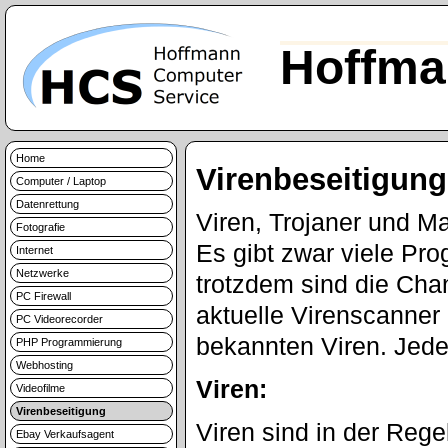
Hoffma
Home
Virenbeseitigung
Computer / Laptop
Datenrettung
Viren, Trojaner und Ma
Fotografie
Es gibt zwar viele Pr
Internet
Netzwerke
trotzdem sind die Cha
PC Firewall
aktuelle Virenscanner 
PC Videorecorder
bekannten Viren. Jed
PHP Programmierung
Webhosting
Viren:
Videofilme
Virenbeseitigung
Viren sind in der Rege
Ebay Verkaufsagent