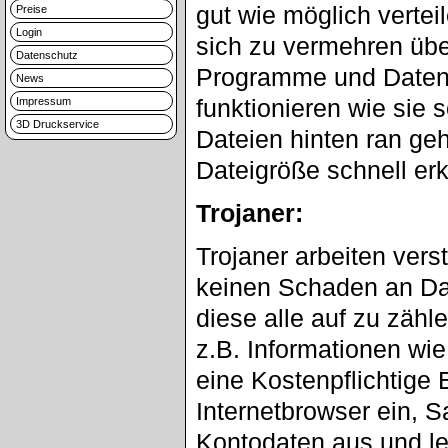
gut wie möglich vertei
Preise
Login
sich zu vermehren übe
Datenschutz
Programme und Daten 
News
funktionieren wie sie 
Impressum
3D Druckservice
Dateien hinten ran ge
Dateigröße schnell erk
Trojaner:
Trojaner arbeiten vers
keinen Schaden an Date
diese alle auf zu zäh
z.B. Informationen wie
eine Kostenpflichtige
Internetbrowser ein, 
Kontodaten aus und le