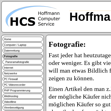
Hoffma
Home
Fotografie:
Computer / Laptop
Datenrettung
Fast jeder hat heutzutag
Fotografie
oder weniger. Es gibt vi
Panoramafotografie
Internet
will man etwas Bildlich 
Netzwerke
zeigen zu können.
PC Firewall
PC Videorecorder
Einen Artikel den man z.
PHP Programmierung
der mögliche Käufer nic
Webhosting
Videofilme
möglichen Käufer so gut 
Virenbeseitigung