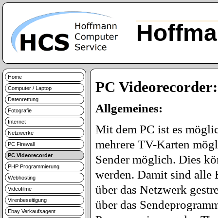
Hoffma
Home
PC Videorecorder:
Computer / Laptop
Datenrettung
Allgemeines:
Fotografie
Internet
Mit dem PC ist es möglic
Netzwerke
mehrere TV-Karten möglic
PC Firewall
PC Videorecorder
Sender möglich. Dies kö
PHP Programmierung
werden. Damit sind alle
Webhosting
über das Netzwerk gestr
Videofilme
Virenbeseitigung
über das Sendeprogramm 
Ebay Verkaufsagent