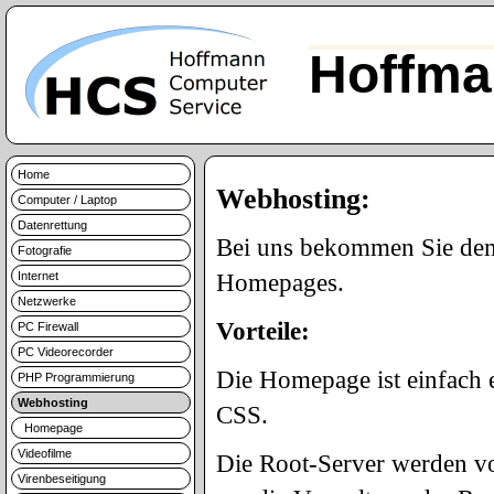
Hoffma
Home
Webhosting:
Computer / Laptop
Datenrettung
Bei uns bekommen Sie demn
Fotografie
Internet
Homepages.
Netzwerke
Vorteile:
PC Firewall
PC Videorecorder
Die Homepage ist einfach
PHP Programmierung
Webhosting
CSS.
Homepage
Videofilme
Die Root-Server werden vo
Virenbeseitigung