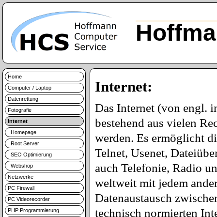
Hoffma
Home
Internet:
Computer / Laptop
Datenrettung
Das Internet (von engl. 
Fotografie
bestehend aus vielen Re
Internet
Homepage
werden. Es ermöglicht d
Root Server
Telnet, Usenet, Dateiüb
SEO Optimierung
auch Telefonie, Radio u
Webshop
Netzwerke
weltweit mit jedem ande
PC Firewall
Datenaustausch zwischen 
PC Videorecorder
technisch normierten Int
PHP Programmierung