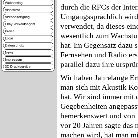
Webhosting
durch die RFCs der Inter
Videofilme
Umgangssprachlich wird
Virenbeseitigung
verwendet, da dieses eine
Ebay Verkaufsagent
Preise
wesentlich zum Wachstum
Login
hat. Im Gegensatz dazu s
Datenschutz
News
Fernsehen und Radio erst
Impressum
parallel dazu ihre urspr
3D Druckservice
Wir haben Jahrelange Er
man sich mit Akustik Ko
hat. Wir sind immer mit 
Gegebenheiten angepasst.
bemerkenswert und von k
vor 20 Jahren sagte das
machen wird, hat man mic