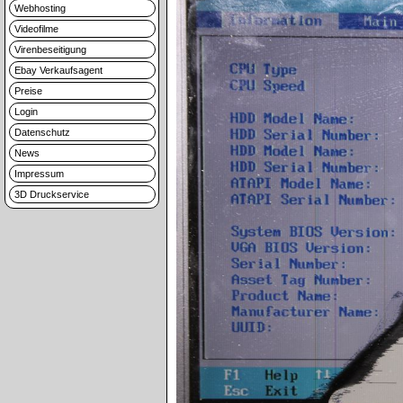
Webhosting
Videofilme
Virenbeseitigung
Ebay Verkaufsagent
Preise
Login
Datenschutz
News
Impressum
3D Druckservice