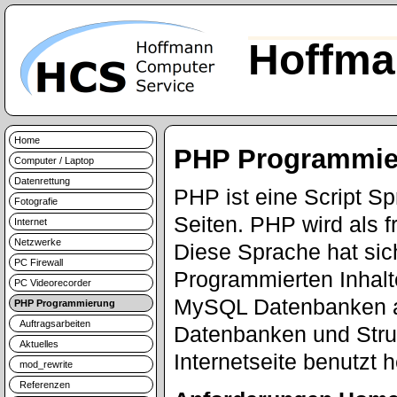
Hoffma
Home
PHP Programmie
Computer / Laptop
Datenrettung
PHP ist eine Script S
Fotografie
Seiten. PHP wird als f
Internet
Netzwerke
Diese Sprache hat sic
PC Firewall
Programmierten Inhalt
PC Videorecorder
MySQL Datenbanken a
PHP Programmierung
Auftragsarbeiten
Datenbanken und Struk
Aktuelles
Internetseite benutzt 
mod_rewrite
Referenzen