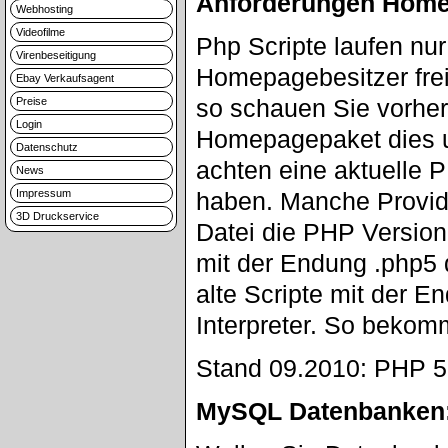
Anforderungen Home
Webhosting
Videofilme
Php Scripte laufen nu
Virenbeseitigung
Homepagebesitzer frei
Ebay Verkaufsagent
so schauen Sie vorher 
Preise
Login
Homepagepaket dies u
Datenschutz
achten eine aktuelle 
News
Impressum
haben. Manche Provid
3D Druckservice
Datei die PHP Version
mit der Endung .php5 
alte Scripte mit der 
Interpreter. So bekom
Stand 09.2010: PHP 5.3
MySQL Datenbanken