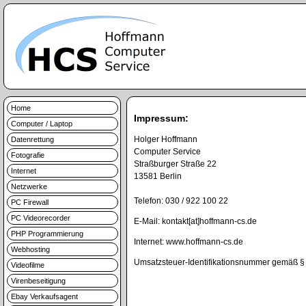
Home
Impressum:
Computer / Laptop
Holger Hoffmann
Datenrettung
Computer Service
Fotografie
Straßburger Straße 22
Internet
13581 Berlin
Netzwerke
Telefon: 030 / 922 100 22
PC Firewall
PC Videorecorder
E-Mail: kontakt[at]hoffmann-cs.de
PHP Programmierung
Internet: www.hoffmann-cs.de
Webhosting
Umsatzsteuer-Identifikationsnummer gemäß 
Videofilme
Virenbeseitigung
Ebay Verkaufsagent