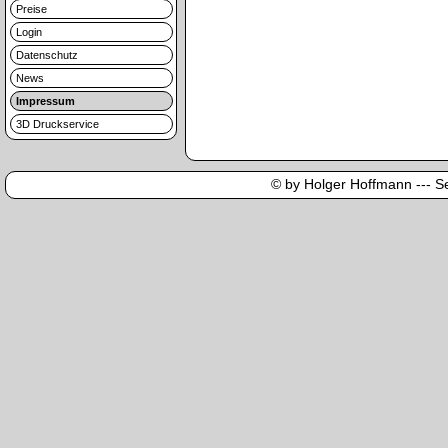
Preise
Login
Datenschutz
News
Impressum
3D Druckservice
© by Holger Hoffmann --- Sei