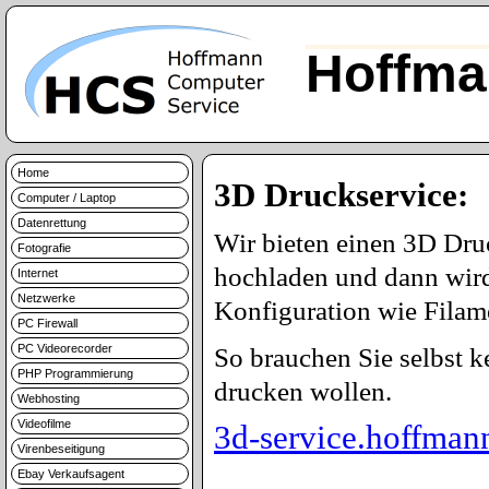
Hoffma
Home
3D Druckservice:
Computer / Laptop
Datenrettung
Wir bieten einen 3D Dru
Fotografie
hochladen und dann wird
Internet
Netzwerke
Konfiguration wie Filame
PC Firewall
PC Videorecorder
So brauchen Sie selbst 
PHP Programmierung
drucken wollen.
Webhosting
Videofilme
3d-service.hoffman
Virenbeseitigung
Ebay Verkaufsagent