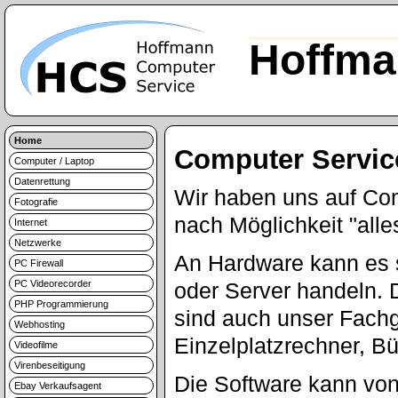
Hoffma
Home
Computer Servic
Computer / Laptop
Datenrettung
Wir haben uns auf Com
Fotografie
nach Möglichkeit "alle
Internet
Netzwerke
An Hardware kann es 
PC Firewall
PC Videorecorder
oder Server handeln. 
PHP Programmierung
sind auch unser Fachge
Webhosting
Einzelplatzrechner, B
Videofilme
Virenbeseitigung
Die Software kann vo
Ebay Verkaufsagent